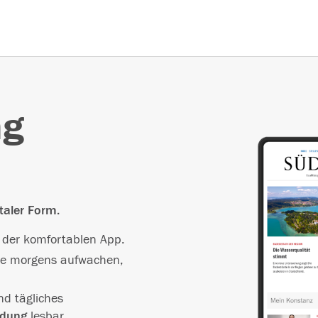
ng
taler Form.
n der komfortablen App.
Sie morgens aufwachen,
.
d tägliches
ndung
lesbar.