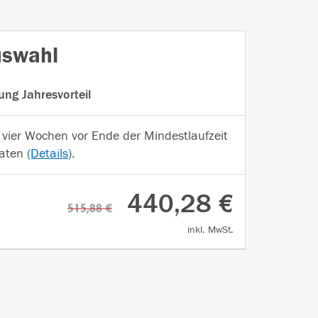
uswahl
tung Jahresvorteil
 vier Wochen vor Ende der Mindestlaufzeit
aten
(Details
).
440,28 €
515,88 €
inkl. MwSt.