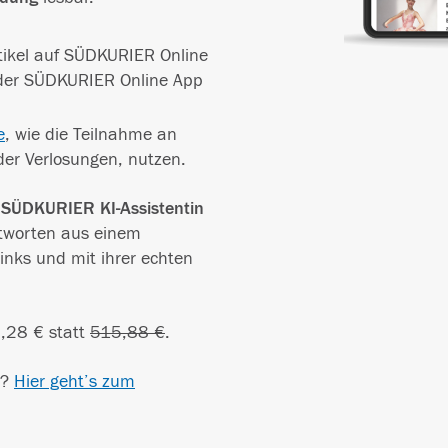
rtikel auf SÜDKURIER Online
 der SÜDKURIER Online App
e
, wie die Teilnahme an
der Verlosungen, nutzen.
e SÜDKURIER KI-Assistentin
tworten aus einem
inks und mit ihrer echten
,28 € statt
515,88 €
.
R?
Hier geht’s zum