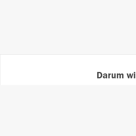
Darum wi
Mehrfach ausgezeichneter
SÜDK
Lokaljournalismus
u