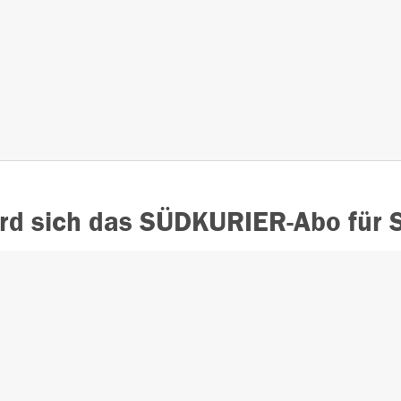
rd sich das SÜDKURIER-Abo für S
Bereits über 99.0
URIER Online App für
zufriedene Kund
nsere Abonnenten