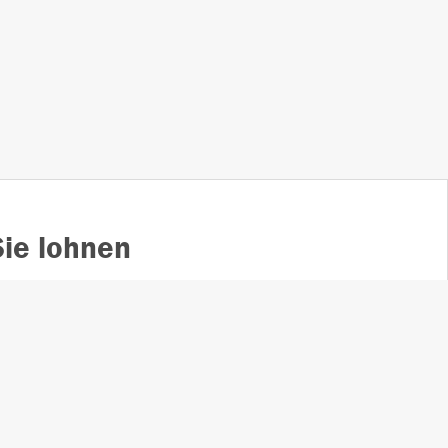
ie lohnen
00
Vollständiger Zugang zu
en
unserem Trauerportal