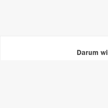
Darum wi
Mehrfach ausgezeichneter
SÜDK
Lokaljournalismus
u