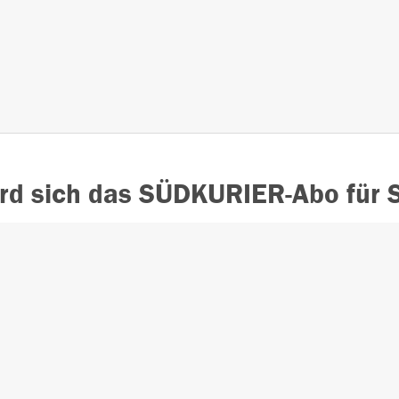
rd sich das SÜDKURIER-Abo für S
Bereits über 99.0
URIER Online App für
zufriedene Kund
nsere Abonnenten