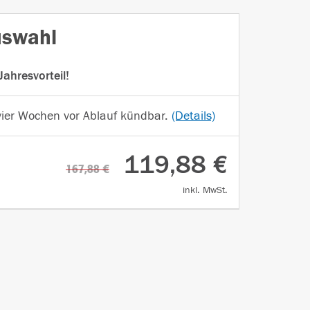
uswahl
ahresvorteil!
vier Wochen vor Ablauf kündbar.
(Details)
119,88 €
167,88 €
inkl. MwSt.