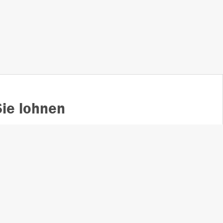
ie lohnen
00
Vollständiger Zugang zu
en
unserem Trauerportal